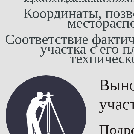
документов, составл
Координаты, позв
результатам проведе
месторасп
Требования к про
Соответствие фактич
участка с его 
землеустроительн
техническ
Всесторонность, обо
Выно
исследования.
учас
Кто назначает про
Подр