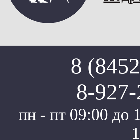
землеустроительно
Физическое либо юри
Порядок проведен
8 (8452
землеустроительн
8-927-
Осмотр объекта иссл
анализ предоставлен
пн - пт 09:00 до 
документов, составл
1