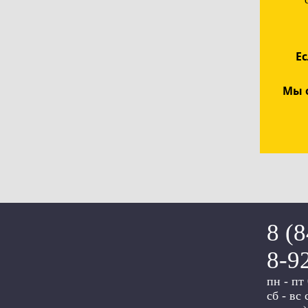
Ес
Мы 
8 (
8-9
пн - пт
сб - вс