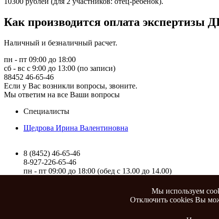
10300 рублей (для 2 участников: отец-ребенок).
Как производится оплата экспертизы ДН
Наличный и безналичный расчет.
пн - пт 09:00 до 18:00
сб - вс с 9:00 до 13:00 (по записи)
88452
46-65-46
Если у Вас возникли вопросы, звоните.
Мы ответим на все Ваши вопросы
Специалисты
Щедрова Ирина Валентиновна
8 (8452) 46-65-46
8-927-226-65-46
пн - пт 09:00 до 18:00 (обед c 13.00 до 14.00)
сб - вс с 9:00 до 13:00 (по предварительной записи)
г. Саратов, проспект имени Петра Столыпина, 15 (2 этаж)
Мы используем cook
Отключить cookies Вы мож
© Автономная Некоммерческая Экспертная Организация «Судэк
Получить